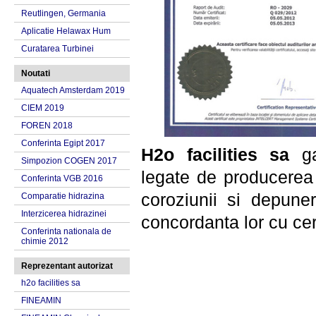
Reutlingen, Germania
Aplicatie Helawax Hum
Curatarea Turbinei
Noutati
Aquatech Amsterdam 2019
CIEM 2019
FOREN 2018
Conferinta Egipt 2017
H2o facilities sa
gar
Simpozion COGEN 2017
legate de producerea 
Conferinta VGB 2016
coroziunii si depuner
Comparatie hidrazina
Interzicerea hidrazinei
concordanta lor cu ce
Conferinta nationala de
chimie 2012
Reprezentant autorizat
h2o facilities sa
FINEAMIN