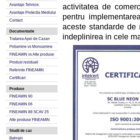
Avantaje Tehnice
activitatea de comer
Avantaje Protectia Mediului
pentru implementare
Contact
aceste standarde de m
Documentatie
indeplinirea in cele ma
Tratarea Apei de Cazan
Poliamine vs Monoamine
FINEAMIN vs Alte produse
Produsi reziduali
Referinte FINEAMIN
Certificari
Produse
FINEAMIN 90
FINEAMIN 06
FINEAMIN 88 SCAV 25
Alte produse FINEAMIN
Studii de caz
Bahrain