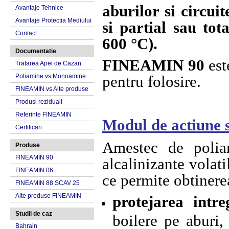
aburilor si circui
Avantaje Tehnice
Avantaje Protectia Mediului
si partial sau tot
Contact
600 °C).
Documentatie
FINEAMIN 90
est
Tratarea Apei de Cazan
Poliamine vs Monoamine
pentru folosire.
FINEAMIN vs Alte produse
Produsi reziduali
Referinte FINEAMIN
Modul de actiune s
Certificari
Amestec de poliam
Produse
FINEAMIN 90
alcalinizante volati
FINEAMIN 06
ce permite obtinere
FINEAMIN 88 SCAV 25
Alte produse FINEAMIN
protejarea intre
Studii de caz
boilere pe aburi, 
Bahrain