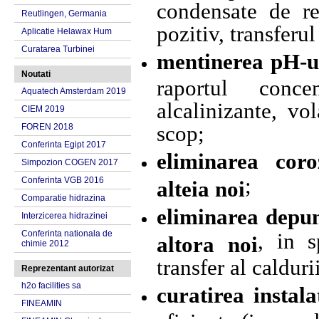
condensate de re
Reutlingen, Germania
pozitiv, transferul
Aplicatie Helawax Hum
Curatarea Turbinei
mentinerea pH-ul
Noutati
raportul concen
Aquatech Amsterdam 2019
alcalinizante, vol
CIEM 2019
FOREN 2018
scop;
Conferinta Egipt 2017
eliminarea coro
Simpozion COGEN 2017
;
Conferinta VGB 2016
alteia noi
Comparatie hidrazina
eliminarea depune
Interzicerea hidrazinei
Conferinta nationala de
, in s
altora noi
chimie 2012
transfer al calduri
Reprezentant autorizat
h2o facilities sa
curatirea instala
FINEAMIN