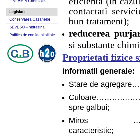
eficienta (in cazu
FINEAMIN Chemicals
contactati servic
Legislatie
bun tratament);
Conservarea Cazanelor
SEVESO – hidrazina
reducerea purjar
Politica de confidentialitate
si substante chimi
Proprietati fizice 
Informatii generale:
Stare de agreg
Culoare…………
spre galbui;
Miros ……
caracteristic;