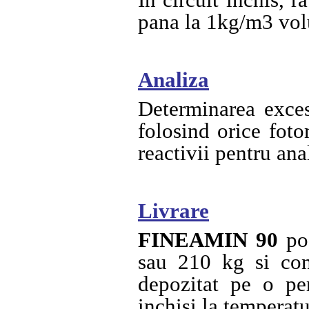
In circuit inchis, 
pana la 1kg/m3 vol
Analiza
Determinarea exce
folosind orice fot
reactivii pentru ana
Livrare
FINEAMIN 90
poa
sau 210 kg si con
depozitat pe o pe
inchisi la temperatu