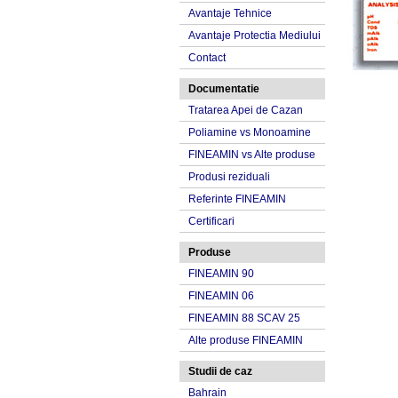
Avantaje Tehnice
Avantaje Protectia Mediului
Contact
Documentatie
Tratarea Apei de Cazan
Poliamine vs Monoamine
FINEAMIN vs Alte produse
Produsi reziduali
Referinte FINEAMIN
Certificari
Produse
FINEAMIN 90
FINEAMIN 06
FINEAMIN 88 SCAV 25
Alte produse FINEAMIN
Studii de caz
Bahrain