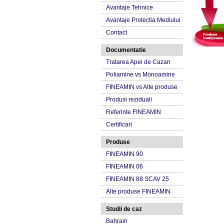
Avantaje Tehnice
Avantaje Protectia Mediului
Contact
Documentatie
Tratarea Apei de Cazan
Poliamine vs Monoamine
FINEAMIN vs Alte produse
Produsi reziduali
Referinte FINEAMIN
Certificari
Produse
FINEAMIN 90
FINEAMIN 06
FINEAMIN 88 SCAV 25
Alte produse FINEAMIN
Studii de caz
Bahrain